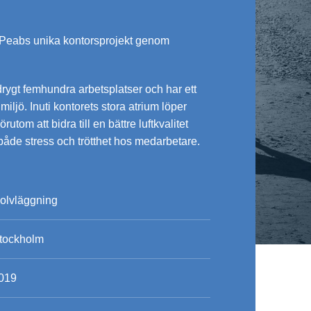
v Peabs unika kontorsprojekt genom
rygt femhundra arbetsplatser och har ett
iljö. Inuti kontorets stora atrium löper
tom att bidra till en bättre luftkvalitet
både stress och trötthet hos medarbetare.
olvläggning
tockholm
019