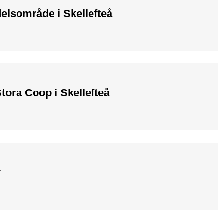
elsområde i Skellefteå
ora Coop i Skellefteå
y