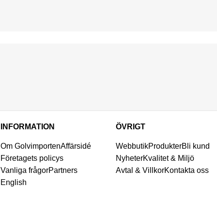
INFORMATION
ÖVRIGT
Om Golvimporten
Affärsidé
Webbutik
Produkter
Bli kund
Företagets policys
Nyheter
Kvalitet & Miljö
Vanliga frågor
Partners
Avtal & Villkor
Kontakta oss
English