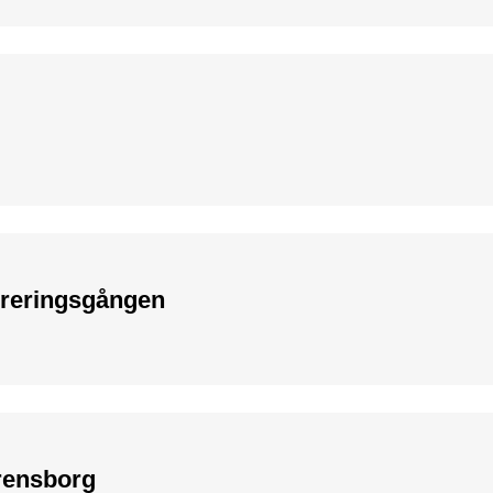
greringsgången
rensborg