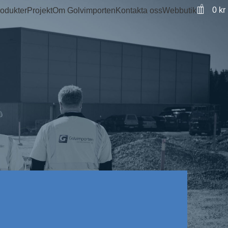
0
0
kr
odukter
Projekt
Om Golvimporten
Kontakta oss
Webbutik