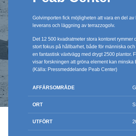
Golvimporten fick möjligheten att vara en del a
leverans och läggning av terrazzogolv.
Det 12 500 kvadratmeter stora kontoret rymmer d
stort fokus på hållbarhet, både för människa och m
en fantastisk växtvägg med drygt 2500 plantor. Föru
visar forskningen att gröna element kan minska 
(Källa: Pressmeddelande Peab Center)
AFFÄRSOMRÅDE
G
ORT
S
UTFÖRT
2