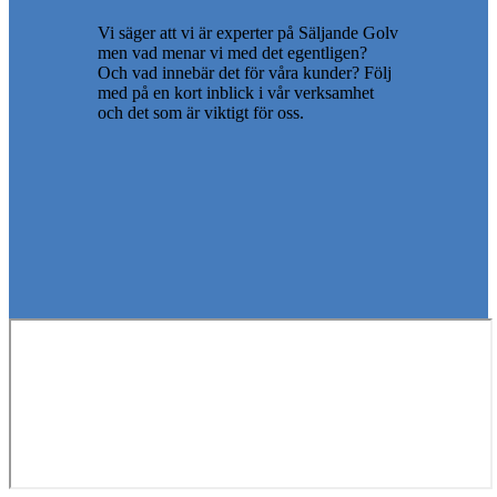
Vi säger att vi är experter på Säljande Golv
men vad menar vi med det egentligen?
Och vad innebär det för våra kunder? Följ
med på en kort inblick i vår verksamhet
och det som är viktigt för oss.