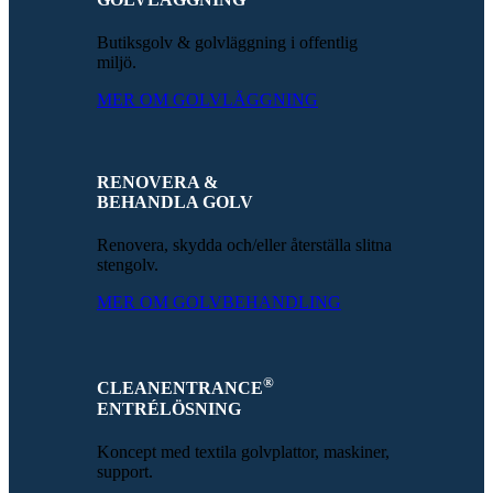
Butiksgolv & golvläggning i offentlig
miljö.
MER OM GOLVLÄGGNING
RENOVERA &
BEHANDLA GOLV
Renovera, skydda och/eller återställa slitna
stengolv.
MER OM GOLVBEHANDLING
®
CLEANENTRANCE
ENTRÉLÖSNING
Koncept med textila golvplattor, maskiner,
support.