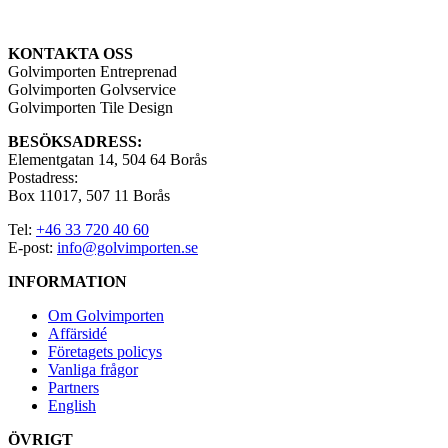
KONTAKTA OSS
Golvimporten Entreprenad
Golvimporten Golvservice
Golvimporten Tile Design
BESÖKSADRESS:
Elementgatan 14, 504 64 Borås
Postadress:
Box 11017, 507 11 Borås
Tel:
+46 33 720 40 60
E-post:
info@golvimporten.se
INFORMATION
Om Golvimporten
Affärsidé
Företagets policys
Vanliga frågor
Partners
English
ÖVRIGT