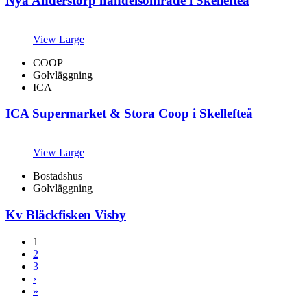
Nya Anderstorp handelsområde i Skellefteå
View Large
COOP
Golvläggning
ICA
ICA Supermarket & Stora Coop i Skellefteå
View Large
Bostadshus
Golvläggning
Kv Bläckfisken Visby
1
2
3
›
»