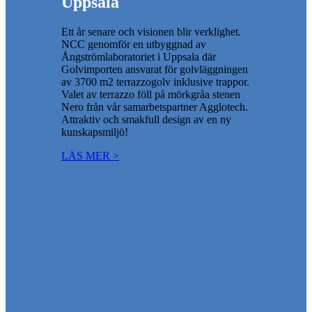
Uppsala
Ett år senare och visionen blir verklighet.
NCC genomför en utbyggnad av
Ångströmlaboratoriet i Uppsala där
Golvimporten ansvarat för golvläggningen
av 3700 m2 terrazzogolv inklusive trappor.
Valet av terrazzo föll på mörkgråa stenen
Nero från vår samarbetspartner Agglotech.
Attraktiv och smakfull design av en ny
kunskapsmiljö!
LÄS MER >