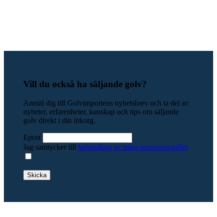
Vill du också ha säljande golv?
Anmäl dig till Golvimportens nyhetsbrev och ta del av
nyheter, erfarenheter, kunskap och tips om säljande
golv direkt i din inkorg.
Epost
Jag samtycker till
behandling av mina personuppgifter