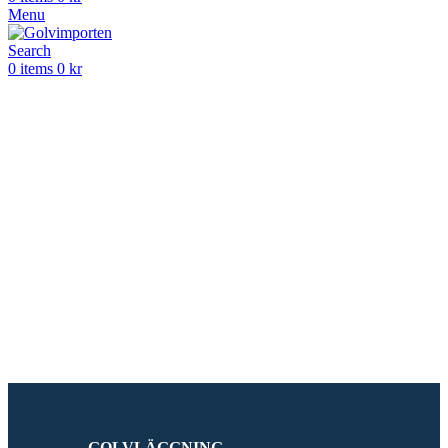
Menu
Search
0
items
0
kr
VI ÄR EXPERTER
PÅ SÄLJANDE
GOLV
Golvimporten är
marknadsledande experter på
terrazzo, natursten, keramiska
golv och andra ytskikt till
miljöer med högt slitage.
GOLVLÄGGNING