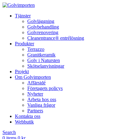
Tjänster
Golvläggning
Golvbehandling
Golvrenovering
Cleanentrance® entrélösning
Produkter
Terrazzo
Granitkeramik
Golv i Natursten
Skötselanvisningar
Projekt
Om Golvimporten
Affärsidé
Företagets policys
Nyheter
Arbeta hos oss
Vanliga frågor
Partners
Kontakta oss
Webbutik
Search
0
items
0
kr