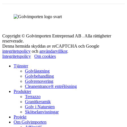
Copyright © Golvimporten Entreprenad AB . Alla rättigheter
reserverade.
Denna hemsida skyddas av reCAPTCHA och Google
integritetspolicy
och
användarvillkor
.
Integritetspolicy
Om cookies
Tjänster
Golvläggning
Golvbehandling
Golvrenovering
Cleanentrance® entrélösning
Produkter
Terrazzo
Granitkeramik
Golv i Natursten
Skötselanvisningar
Projekt
Om Golvimporten