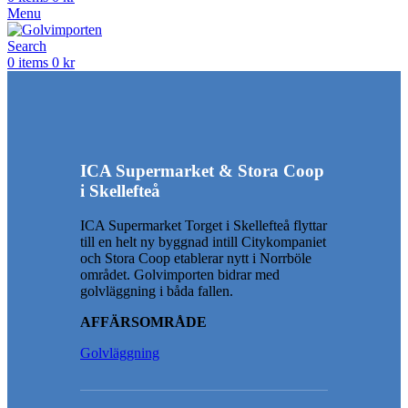
Menu
Search
0
items
0
kr
ICA Supermarket & Stora Coop
i Skellefteå
ICA Supermarket Torget i Skellefteå flyttar
till en helt ny byggnad intill Citykompaniet
och Stora Coop etablerar nytt i Norrböle
området. Golvimporten bidrar med
golvläggning i båda fallen.
AFFÄRSOMRÅDE
Golvläggning