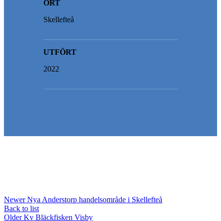
ORT
Skellefteå
UTFÖRT
2022
Newer
Nya Anderstorp handelsområde i Skellefteå
Back to list
Older
Kv Bläckfisken Visby