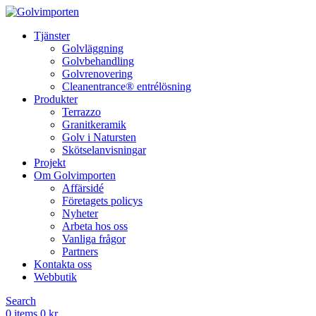
Tjänster
Golvläggning
Golvbehandling
Golvrenovering
Cleanentrance® entrélösning
Produkter
Terrazzo
Granitkeramik
Golv i Natursten
Skötselanvisningar
Projekt
Om Golvimporten
Affärsidé
Företagets policys
Nyheter
Arbeta hos oss
Vanliga frågor
Partners
Kontakta oss
Webbutik
Search
0
items
0
kr