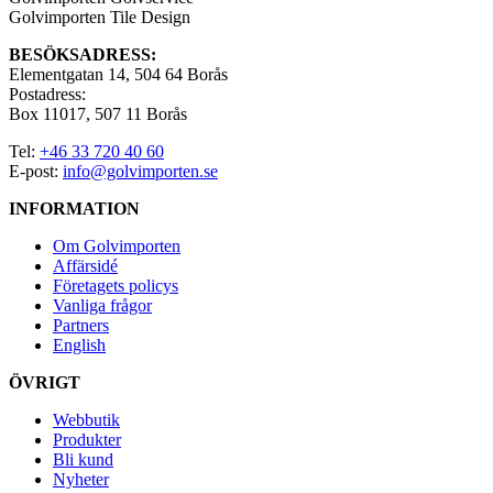
Golvimporten Tile Design
BESÖKSADRESS:
Elementgatan 14, 504 64 Borås
Postadress:
Box 11017, 507 11 Borås
Tel:
+46 33 720 40 60
E-post:
info@golvimporten.se
INFORMATION
Om Golvimporten
Affärsidé
Företagets policys
Vanliga frågor
Partners
English
ÖVRIGT
Webbutik
Produkter
Bli kund
Nyheter