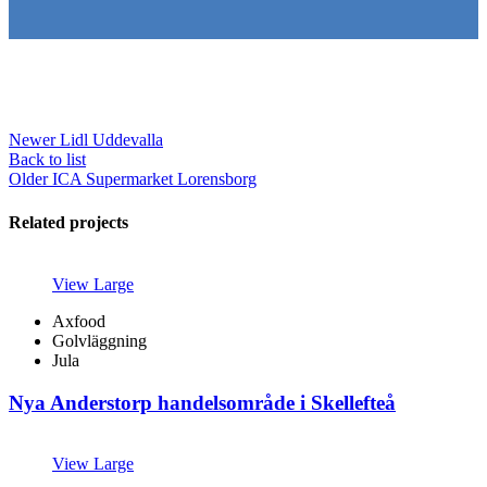
Newer
Lidl Uddevalla
Back to list
Older
ICA Supermarket Lorensborg
Related projects
View Large
Axfood
Golvläggning
Jula
Nya Anderstorp handelsområde i Skellefteå
View Large