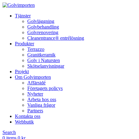
Tjänster
Golvläggning
Golvbehandling
Golvrenovering
Cleanentrance® entrélösning
Produkter
Terrazzo
Granitkeramik
Golv i Natursten
Skötselanvisningar
Projekt
Om Golvimporten
Affärsidé
Företagets policys
Nyheter
Arbeta hos oss
Vanliga frågor
Partners
Kontakta oss
Webbutik
Search
0
items
0
kr