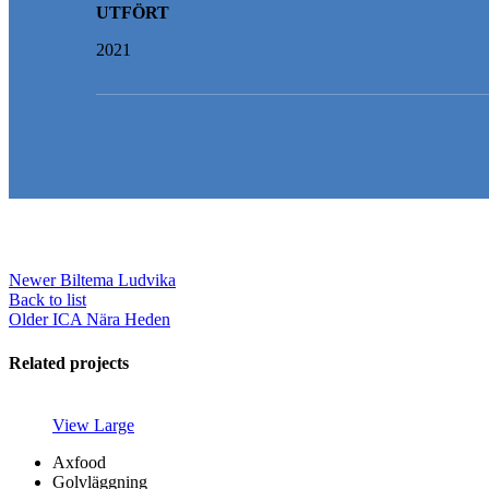
UTFÖRT
2021
Newer
Biltema Ludvika
Back to list
Older
ICA Nära Heden
Related projects
View Large
Axfood
Golvläggning