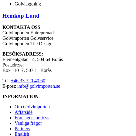
Golvläggning
Hemköp Lund
KONTAKTA OSS
Golvimporten Entreprenad
Golvimporten Golvservice
Golvimporten Tile Design
BESÖKSADRESS:
Elementgatan 14, 504 64 Borås
Postadress:
Box 11017, 507 11 Borås
Tel:
+46 33 720 40 60
E-post:
info@golvimporten.se
INFORMATION
Om Golvimporten
Affärsidé
Företagets policys
Vanliga frågor
Partners
English