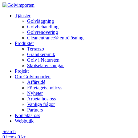
Tjänster
Golvläggning
Golvbehandling
Golvrenovering
Cleanentrance® entrélösning
Produkter
Terrazzo
Granitkeramik
Golv i Natursten
Skötselanvisningar
Projekt
Om Golvimporten
Affärsidé
Företagets policys
Nyheter
Arbeta hos oss
Vanliga frågor
Partners
Kontakta oss
Webbutik
Search
0
items
0
kr