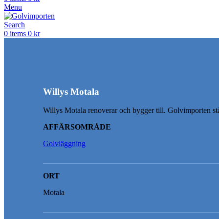
Menu
Search
0
items
0
kr
Willys Motala
Willys Motala renoverar och bygger till. Golvimporten st
AFFÄRSOMRÅDE
Golvläggning
ORT
Motala