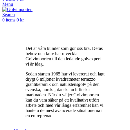
Menu
Search
0
items
0
kr
VÅRA PROJEKT
Det är våra kunder som gör oss bra. Deras
behov och krav har utvecklat
Golvimporten till den ledande golvexpert
vi är idag.
Sedan starten 1965 har vi levererat och lagt
drygt 6 miljoner kvadratmeter terrazzo,
grantikeramik och naturstensgolv på den
svenska, norska, danska och finska
marknaden. När du väljer Golvimporten
kan du vara säker på ett kvalitativt utfört
arbete och med vår långa erfarenhet kan vi
hantera de mest avancerade situationerna i
en entreprenad.