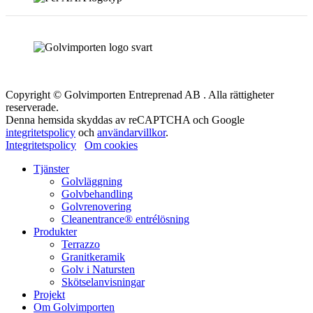
Copyright © Golvimporten Entreprenad AB . Alla rättigheter
reserverade.
Denna hemsida skyddas av reCAPTCHA och Google
integritetspolicy
och
användarvillkor
.
Integritetspolicy
Om cookies
Tjänster
Golvläggning
Golvbehandling
Golvrenovering
Cleanentrance® entrélösning
Produkter
Terrazzo
Granitkeramik
Golv i Natursten
Skötselanvisningar
Projekt
Om Golvimporten