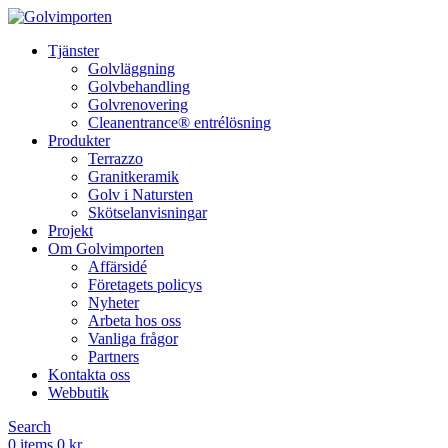
Tjänster
Golvläggning
Golvbehandling
Golvrenovering
Cleanentrance® entrélösning
Produkter
Terrazzo
Granitkeramik
Golv i Natursten
Skötselanvisningar
Projekt
Om Golvimporten
Affärsidé
Företagets policys
Nyheter
Arbeta hos oss
Vanliga frågor
Partners
Kontakta oss
Webbutik
Search
0
items
0
kr