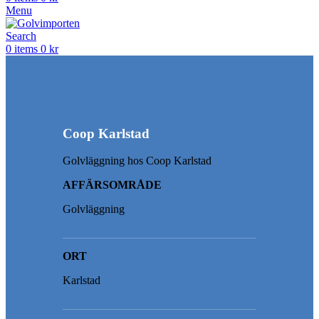
Menu
Search
0
items
0
kr
Coop Karlstad
Golvläggning hos Coop Karlstad
AFFÄRSOMRÅDE
Golvläggning
ORT
Karlstad