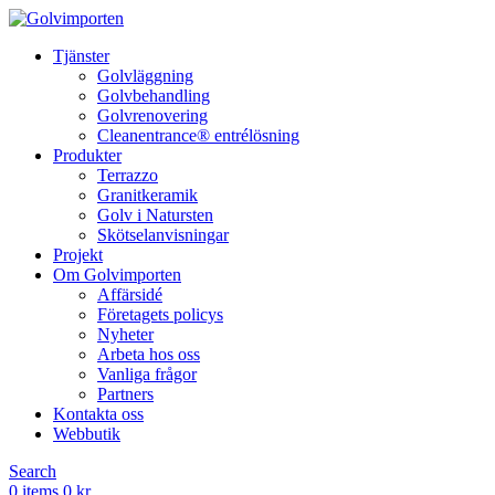
Tjänster
Golvläggning
Golvbehandling
Golvrenovering
Cleanentrance® entrélösning
Produkter
Terrazzo
Granitkeramik
Golv i Natursten
Skötselanvisningar
Projekt
Om Golvimporten
Affärsidé
Företagets policys
Nyheter
Arbeta hos oss
Vanliga frågor
Partners
Kontakta oss
Webbutik
Search
0
items
0
kr