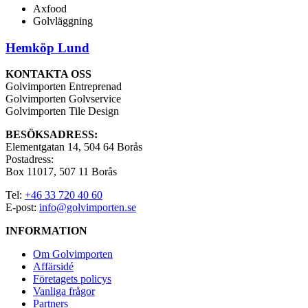
Axfood
Golvläggning
Hemköp Lund
KONTAKTA OSS
Golvimporten Entreprenad
Golvimporten Golvservice
Golvimporten Tile Design
BESÖKSADRESS:
Elementgatan 14, 504 64 Borås
Postadress:
Box 11017, 507 11 Borås
Tel:
+46 33 720 40 60
E-post:
info@golvimporten.se
INFORMATION
Om Golvimporten
Affärsidé
Företagets policys
Vanliga frågor
Partners