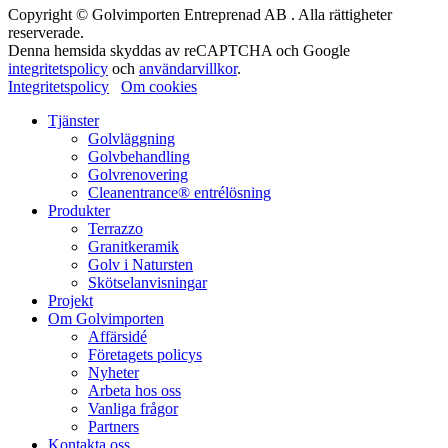
Copyright © Golvimporten Entreprenad AB . Alla rättigheter
reserverade.
Denna hemsida skyddas av reCAPTCHA och Google
integritetspolicy
och
användarvillkor
.
Integritetspolicy
Om cookies
Tjänster
Golvläggning
Golvbehandling
Golvrenovering
Cleanentrance® entrélösning
Produkter
Terrazzo
Granitkeramik
Golv i Natursten
Skötselanvisningar
Projekt
Om Golvimporten
Affärsidé
Företagets policys
Nyheter
Arbeta hos oss
Vanliga frågor
Partners
Kontakta oss