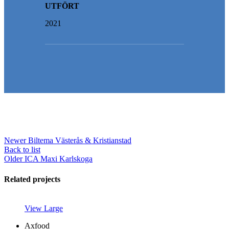
UTFÖRT
2021
Newer
Biltema Västerås & Kristianstad
Back to list
Older
ICA Maxi Karlskoga
Related projects
View Large
Axfood