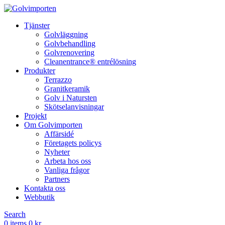
Tjänster
Golvläggning
Golvbehandling
Golvrenovering
Cleanentrance® entrélösning
Produkter
Terrazzo
Granitkeramik
Golv i Natursten
Skötselanvisningar
Projekt
Om Golvimporten
Affärsidé
Företagets policys
Nyheter
Arbeta hos oss
Vanliga frågor
Partners
Kontakta oss
Webbutik
Search
0
items
0
kr