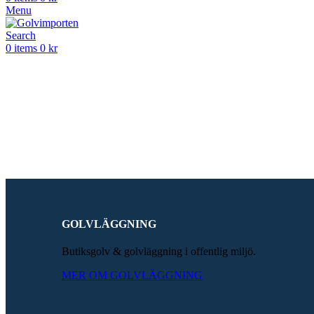
Menu
Search
0
items
0
kr
VI ÄR EXPERTER
PÅ SÄLJANDE
GOLV
Golvimporten är marknadsledande experter
GOLVLÄGGNING
Butiksgolv & golvläggning i offentlig miljö.
MER OM GOLVLÄGGNING