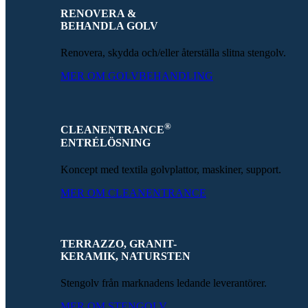
RENOVERA &
BEHANDLA GOLV
Renovera, skydda och/eller återställa slitna stengolv.
MER OM GOLVBEHANDLING
®
CLEANENTRANCE
ENTRÉLÖSNING
Koncept med textila golvplattor, maskiner, support.
MER OM CLEANENTRANCE
TERRAZZO, GRANIT-
KERAMIK, NATURSTEN
Stengolv från marknadens ledande leverantörer.
MER OM STENGOLV