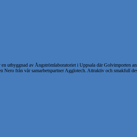
ör en utbyggnad av Ångströmlaboratoriet i Uppsala där Golvimporten an
enen Nero från vår samarbetspartner Agglotech. Attraktiv och smakfull d