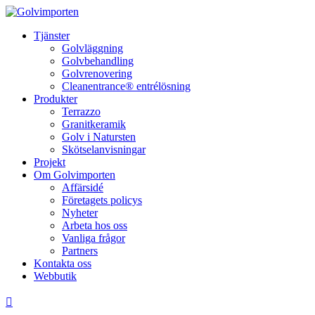
Tjänster
Golvläggning
Golvbehandling
Golvrenovering
Cleanentrance® entrélösning
Produkter
Terrazzo
Granitkeramik
Golv i Natursten
Skötselanvisningar
Projekt
Om Golvimporten
Affärsidé
Företagets policys
Nyheter
Arbeta hos oss
Vanliga frågor
Partners
Kontakta oss
Webbutik