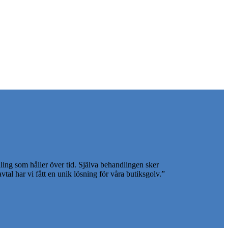
ing som håller över tid. Själva behandlingen sker
vtal har vi fått en unik lösning för våra butiksgolv.”