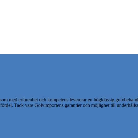
 som med erfarenhet och kompetens levererar en högklassig golvbehandl
r fördel. Tack vare Golvimportens garantier och möjlighet till underhållsa