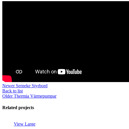
Newer
Serneke Styrbord
Back to list
Older
Thermia Värmepumpar
Related projects
View Large