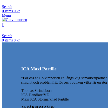
Search
0
items
0
kr
Menu
Search
0
items
0
kr
ICA Maxi Partille
”För oss är Golvimporten en långsiktig samarbetspartner
smidigt och problemfritt för oss i butiken vilket är en sto
Thomas Strindeborn
ICA Handlare/VD
Maxi ICA Stormarknad Partille
AFFÄRSOMRÅDE