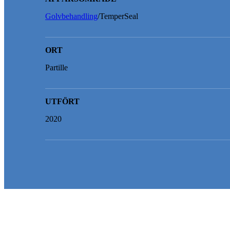
Golvbehandling
/TemperSeal
ORT
Partille
UTFÖRT
2020