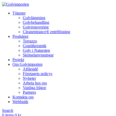
Tjänster
Golvläggning
Golvbehandling
Golvrenovering
Cleanentrance® entrélösning
Produkter
Terrazzo
Granitkeramik
Golv i Natursten
Skötselanvisningar
Projekt
Om Golvimporten
Affärsidé
Företagets policys
Nyheter
Arbeta hos oss
Vanliga frågor
Partners
Kontakta oss
Webbutik
Search
0
items
0
kr