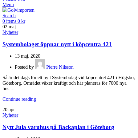
Menu
Search
0
items
0
kr
02
maj
Nyheter
Systembolaget öppnar nytt i köpcentra 421
13 maj, 2020
Posted by
Pierre Nilsson
Så är det dags för ett nytt Systembolag vid köpcentret 421 i Högsbo,
Göteborg. Området växer kraftigt och här planeras för 7000 nya
bos...
Continue reading
20
apr
Nyheter
Nytt Jula varuhus på Backaplan i Göteborg