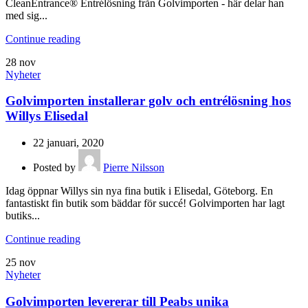
CleanEntrance® Entrélösning från Golvimporten - här delar han
med sig...
Continue reading
28
nov
Nyheter
Golvimporten installerar golv och entrélösning hos
Willys Elisedal
22 januari, 2020
Posted by
Pierre Nilsson
Idag öppnar Willys sin nya fina butik i Elisedal, Göteborg. En
fantastiskt fin butik som bäddar för succé! Golvimporten har lagt
butiks...
Continue reading
25
nov
Nyheter
Golvimporten levererar till Peabs unika