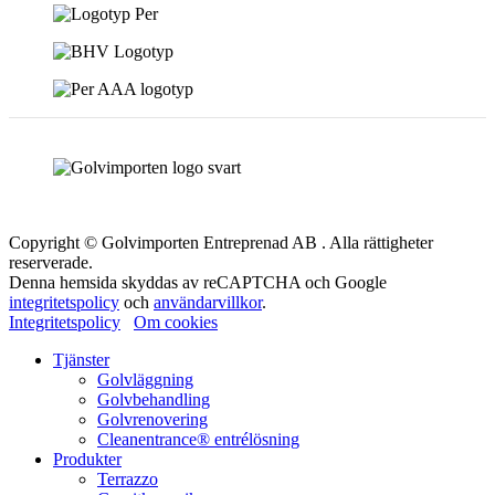
Copyright © Golvimporten Entreprenad AB . Alla rättigheter
reserverade.
Denna hemsida skyddas av reCAPTCHA och Google
integritetspolicy
och
användarvillkor
.
Integritetspolicy
Om cookies
Tjänster
Golvläggning
Golvbehandling
Golvrenovering
Cleanentrance® entrélösning
Produkter
Terrazzo