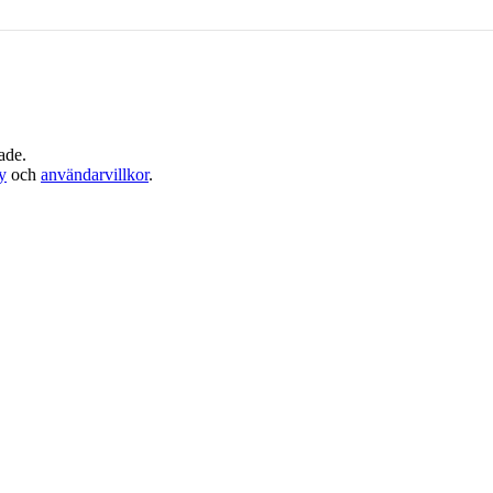
ade.
cy
och
användarvillkor
.