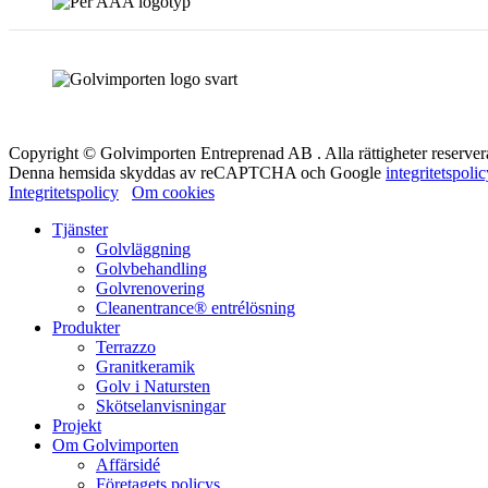
Copyright © Golvimporten Entreprenad AB . Alla rättigheter reserver
Denna hemsida skyddas av reCAPTCHA och Google
integritetspoli
Integritetspolicy
Om cookies
Tjänster
Golvläggning
Golvbehandling
Golvrenovering
Cleanentrance® entrélösning
Produkter
Terrazzo
Granitkeramik
Golv i Natursten
Skötselanvisningar
Projekt
Om Golvimporten
Affärsidé
Företagets policys