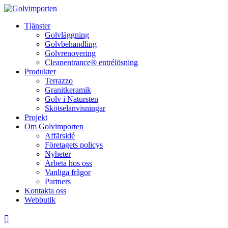
Tjänster
Golvläggning
Golvbehandling
Golvrenovering
Cleanentrance® entrélösning
Produkter
Terrazzo
Granitkeramik
Golv i Natursten
Skötselanvisningar
Projekt
Om Golvimporten
Affärsidé
Företagets policys
Nyheter
Arbeta hos oss
Vanliga frågor
Partners
Kontakta oss
Webbutik