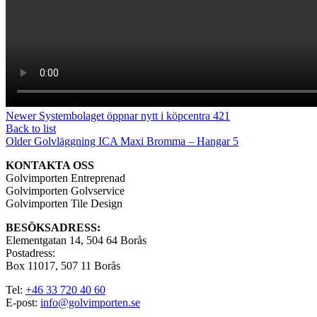
Newer
Systembolaget öppnar nytt i köpcentra 421
Back to list
Older
Golvläggning ICA Maxi Bromma – Hangar 5
KONTAKTA OSS
Golvimporten Entreprenad
Golvimporten Golvservice
Golvimporten Tile Design
BESÖKSADRESS:
Elementgatan 14, 504 64 Borås
Postadress:
Box 11017, 507 11 Borås
Tel:
+46 33 720 40 60
E-post:
info@golvimporten.se