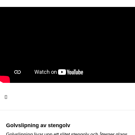
Golvslipning av stengolv
Golvslipning livar upp ett slitet stengolv och återger glans