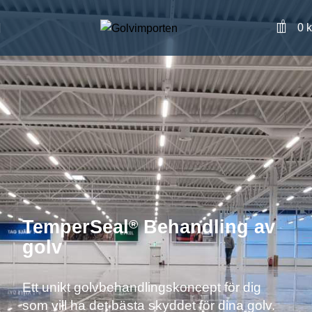
0
0
k
TemperSeal
Behandling av
®
golv
Ett unikt golvbehandlingskoncept för dig
som vill ha det bästa skyddet för dina golv.