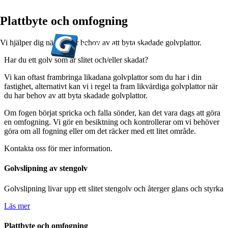
Plattbyte och omfogning
Vi hjälper dig när du har behov av att byta skadade golvplattor.
0
0
k
Har du ett golv som är slitet och/eller skadat?
Vi kan oftast frambringa likadana golvplattor som du har i din
fastighet, alternativt kan vi i regel ta fram likvärdiga golvplattor när
du har behov av att byta skadade golvplattor.
Om fogen börjat spricka och falla sönder, kan det vara dags att göra
en omfogning. Vi gör en besiktning och kontrollerar om vi behöver
göra om all fogning eller om det räcker med ett litet område.
Kontakta oss för mer information.
Golvslipning av stengolv
Golvslipning livar upp ett slitet stengolv och återger glans och styrka
Läs mer
Plattbyte och omfogning