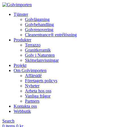
Tjänster
Golvläggning
Golvbehandling
Golvrenovering
Cleanentrance® entrélösning
Produkter
Terrazzo
Granitkeramik
Golv i Natursten
Skötselanvisningar
Projekt
Om Golvimporten
Affärsidé
Företagets policys
Nyheter
Arbeta hos oss
Vanliga frågor
Partners
Kontakta oss
Webbutik
Search
0
items
0
kr