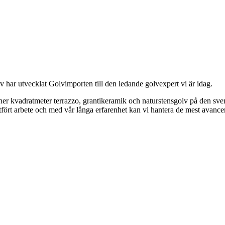
 har utvecklat Golvimporten till den ledande golvexpert vi är idag.
joner kvadratmeter terrazzo, grantikeramik och naturstensgolv på den s
utfört arbete och med vår långa erfarenhet kan vi hantera de mest avance