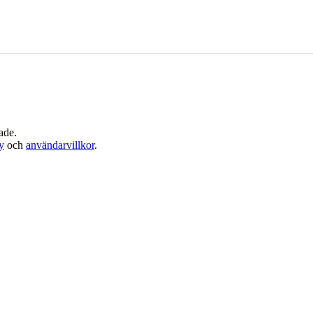
ade.
cy
och
användarvillkor
.