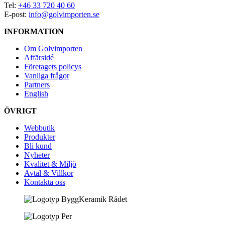
Tel:
+46 33 720 40 60
E-post:
info@golvimporten.se
INFORMATION
Om Golvimporten
Affärsidé
Företagets policys
Vanliga frågor
Partners
English
ÖVRIGT
Webbutik
Produkter
Bli kund
Nyheter
Kvalitet & Miljö
Avtal & Villkor
Kontakta oss