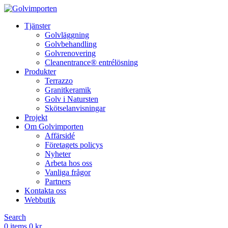
Tjänster
Golvläggning
Golvbehandling
Golvrenovering
Cleanentrance® entrélösning
Produkter
Terrazzo
Granitkeramik
Golv i Natursten
Skötselanvisningar
Projekt
Om Golvimporten
Affärsidé
Företagets policys
Nyheter
Arbeta hos oss
Vanliga frågor
Partners
Kontakta oss
Webbutik
Search
0
items
0
kr