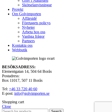
Golv i Natursten
Skötselanvisningar
Projekt
Om Golvimporten
Affärsidé
Företagets policys
Nyheter
Arbeta hos oss
Vanliga frågor
Partners
Kontakta oss
Webbutik
BESÖKSADRESS:
Elementgatan 14, 504 64 Borås
Postadress:
Box 11017, 507 11 Borås
Tel:
+46 33 720 40 60
E-post:
info@golvimporten.se
Shopping cart
Close
Search