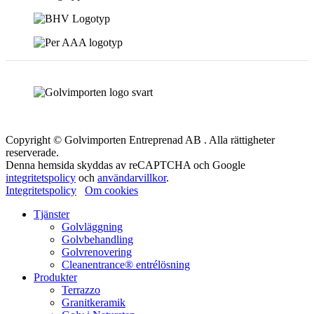
Copyright © Golvimporten Entreprenad AB . Alla rättigheter
reserverade.
Denna hemsida skyddas av reCAPTCHA och Google
integritetspolicy
och
användarvillkor
.
Integritetspolicy
Om cookies
Tjänster
Golvläggning
Golvbehandling
Golvrenovering
Cleanentrance® entrélösning
Produkter
Terrazzo
Granitkeramik