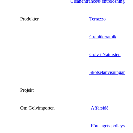
Cleanentrance® entrélösning
Produkter
Terrazzo
Granitkeramik
Golv i Natursten
Skötselanvisningar
Projekt
Om Golvimporten
Affärsidé
Företagets policys