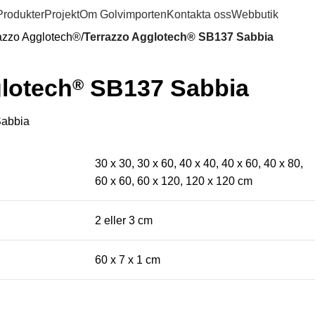
0
0
k
Produkter
Projekt
Om Golvimporten
Kontakta oss
Webbutik
azzo Agglotech®
Terrazzo Agglotech® SB137 Sabbia
lotech
SB137 Sabbia
®
abbia
30 x 30, 30 x 60, 40 x 40, 40 x 60, 40 x 80,
60 x 60, 60 x 120, 120 x 120 cm
2 eller 3 cm
60 x 7 x 1 cm