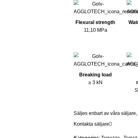
Flexural strength
Wat
11,10 MPa
Breaking load
≥ 3 kN
S
Säljes enbart av våra säljare
Kontakta säljare
Kategorier:
Terrazzo
,
Terraz