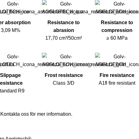
er absorption
Resistance to
Resistance to
3,09 M%
abrasion
compression
17,70 cm³/50cm²
≥ 60 MPa
Slippage
Frost resistance
Fire resistance
resistance
Class 3/D
A1fl fire resistant
tandard R9
,
Kontakta oss
för mer information.
zo Agglotech®