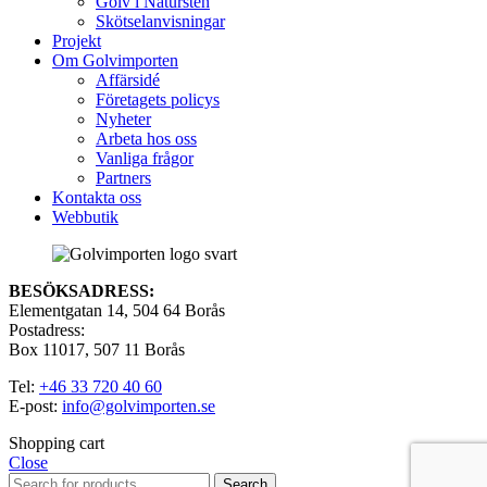
Golv i Natursten
Skötselanvisningar
Projekt
Om Golvimporten
Affärsidé
Företagets policys
Nyheter
Arbeta hos oss
Vanliga frågor
Partners
Kontakta oss
Webbutik
BESÖKSADRESS:
Elementgatan 14, 504 64 Borås
Postadress:
Box 11017, 507 11 Borås
Tel:
+46 33 720 40 60
E-post:
info@golvimporten.se
Shopping cart
Close
Search