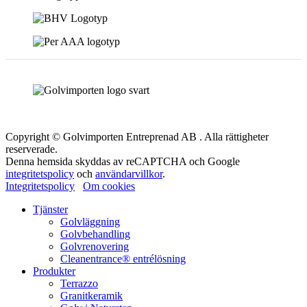
Copyright © Golvimporten Entreprenad AB . Alla rättigheter
reserverade.
Denna hemsida skyddas av reCAPTCHA och Google
integritetspolicy
och
användarvillkor
.
Integritetspolicy
Om cookies
Tjänster
Golvläggning
Golvbehandling
Golvrenovering
Cleanentrance® entrélösning
Produkter
Terrazzo
Granitkeramik