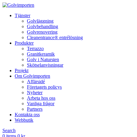
Tjänster
Golvläggning
Golvbehandling
Golvrenovering
Cleanentrance® entrélösning
Produkter
Terrazzo
Granitkeramik
Golv i Natursten
Skötselanvisningar
Projekt
Om Golvimporten
Affärsidé
Företagets policys
Nyheter
Arbeta hos oss
Vanliga frågor
Partners
Kontakta oss
Webbutik
Search
0
items
0
kr