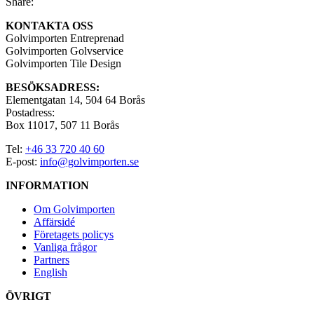
Share:
KONTAKTA OSS
Golvimporten Entreprenad
Golvimporten Golvservice
Golvimporten Tile Design
BESÖKSADRESS:
Elementgatan 14, 504 64 Borås
Postadress:
Box 11017, 507 11 Borås
Tel:
+46 33 720 40 60
E-post:
info@golvimporten.se
INFORMATION
Om Golvimporten
Affärsidé
Företagets policys
Vanliga frågor
Partners
English
ÖVRIGT