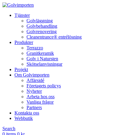
Tjänster
Golvläggning
Golvbehandling
Golvrenovering
Cleanentrance® entrélösning
Produkter
Terrazzo
Granitkeramik
Golv i Natursten
Skötselanvisningar
Projekt
Om Golvimporten
Affärsidé
Företagets policys
Nyheter
Arbeta hos oss
Vanliga frågor
Partners
Kontakta oss
Webbutik
Search
0
items
0
kr