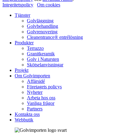
Integritetspolicy
Om cookies
Tjänster
Golvläggning
Golvbehandling
Golvrenovering
Cleanentrance® entrélösning
Produkter
Terrazzo
Granitkeramik
Golv i Natursten
Skötselanvisningar
Projekt
Om Golvimporten
Affärsidé
Företagets policys
Nyheter
Arbeta hos oss
Vanliga frågor
Partners
Kontakta oss
Webbutik