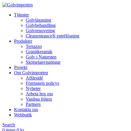
Tjänster
Golvläggning
Golvbehandling
Golvrenovering
Cleanentrance® entrélösning
Produkter
Terrazzo
Granitkeramik
Golv i Natursten
Skötselanvisningar
Projekt
Om Golvimporten
Affärsidé
Företagets policys
Nyheter
Arbeta hos oss
Vanliga frågor
Partners
Kontakta oss
Webbutik
Search
0
items
0
kr