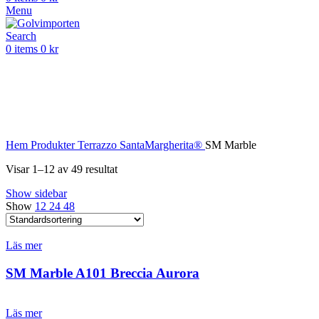
Menu
Search
0
items
0
kr
SantaMargherita®
Marble
Hem
Produkter
Terrazzo
SantaMargherita®
SM Marble
Visar 1–12 av 49 resultat
Show sidebar
Show
12
24
48
Läs mer
SM Marble A101 Breccia Aurora
Läs mer