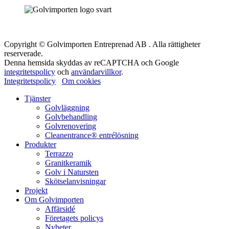
Copyright © Golvimporten Entreprenad AB . Alla rättigheter
reserverade.
Denna hemsida skyddas av reCAPTCHA och Google
integritetspolicy
och
användarvillkor
.
Integritetspolicy
Om cookies
Tjänster
Golvläggning
Golvbehandling
Golvrenovering
Cleanentrance® entrélösning
Produkter
Terrazzo
Granitkeramik
Golv i Natursten
Skötselanvisningar
Projekt
Om Golvimporten
Affärsidé
Företagets policys
Nyheter