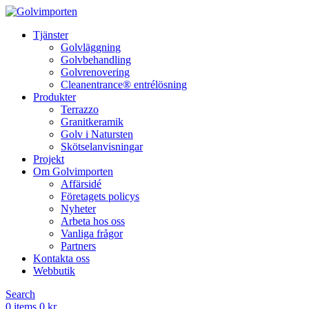
Tjänster
Golvläggning
Golvbehandling
Golvrenovering
Cleanentrance® entrélösning
Produkter
Terrazzo
Granitkeramik
Golv i Natursten
Skötselanvisningar
Projekt
Om Golvimporten
Affärsidé
Företagets policys
Nyheter
Arbeta hos oss
Vanliga frågor
Partners
Kontakta oss
Webbutik
Search
0
items
0
kr