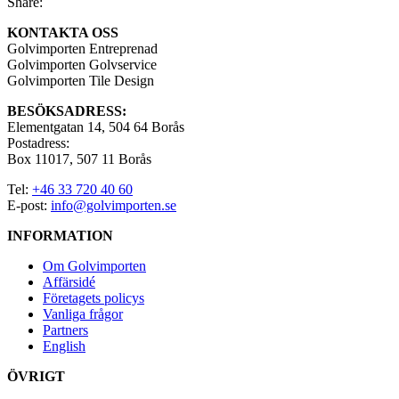
Share:
KONTAKTA OSS
Golvimporten Entreprenad
Golvimporten Golvservice
Golvimporten Tile Design
BESÖKSADRESS:
Elementgatan 14, 504 64 Borås
Postadress:
Box 11017, 507 11 Borås
Tel:
+46 33 720 40 60
E-post:
info@golvimporten.se
INFORMATION
Om Golvimporten
Affärsidé
Företagets policys
Vanliga frågor
Partners
English
ÖVRIGT