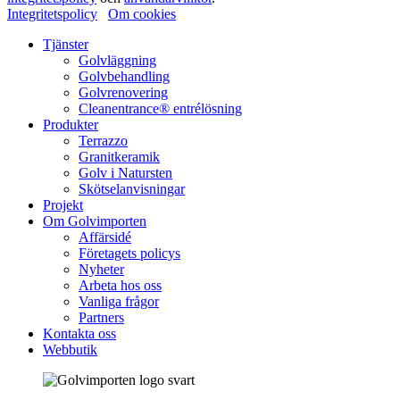
Integritetspolicy
Om cookies
Tjänster
Golvläggning
Golvbehandling
Golvrenovering
Cleanentrance® entrélösning
Produkter
Terrazzo
Granitkeramik
Golv i Natursten
Skötselanvisningar
Projekt
Om Golvimporten
Affärsidé
Företagets policys
Nyheter
Arbeta hos oss
Vanliga frågor
Partners
Kontakta oss
Webbutik