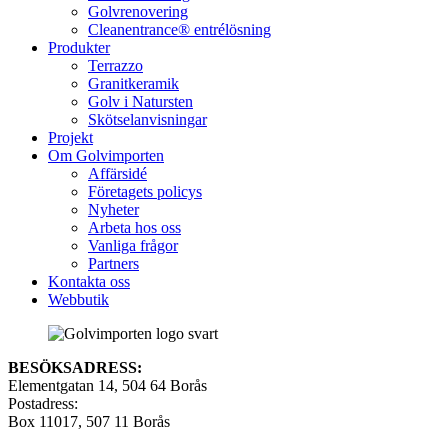
Golvrenovering
Cleanentrance® entrélösning
Produkter
Terrazzo
Granitkeramik
Golv i Natursten
Skötselanvisningar
Projekt
Om Golvimporten
Affärsidé
Företagets policys
Nyheter
Arbeta hos oss
Vanliga frågor
Partners
Kontakta oss
Webbutik
BESÖKSADRESS:
Elementgatan 14, 504 64 Borås
Postadress:
Box 11017, 507 11 Borås