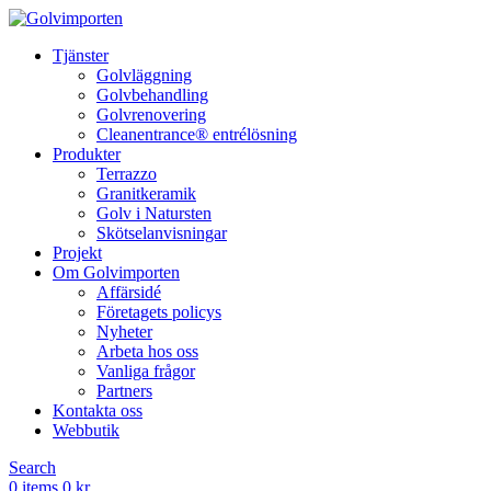
Tjänster
Golvläggning
Golvbehandling
Golvrenovering
Cleanentrance® entrélösning
Produkter
Terrazzo
Granitkeramik
Golv i Natursten
Skötselanvisningar
Projekt
Om Golvimporten
Affärsidé
Företagets policys
Nyheter
Arbeta hos oss
Vanliga frågor
Partners
Kontakta oss
Webbutik
Search
0
items
0
kr