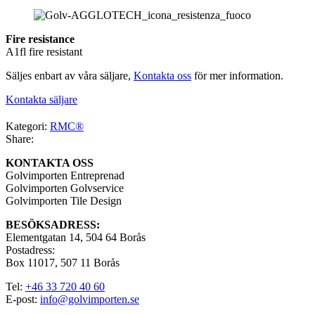
Fire resistance
A1fl fire resistant
Säljes enbart av våra säljare,
Kontakta oss
för mer information.
Kontakta säljare
Kategori:
RMC®
Share:
KONTAKTA OSS
Golvimporten Entreprenad
Golvimporten Golvservice
Golvimporten Tile Design
BESÖKSADRESS:
Elementgatan 14, 504 64 Borås
Postadress:
Box 11017, 507 11 Borås
Tel:
+46 33 720 40 60
E-post:
info@golvimporten.se