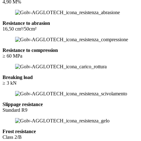
4,90 M%
Resistance to abrasion
16,50 cm³/50cm²
Resistance to compression
≥ 60 MPa
Breaking load
≥ 3 kN
Slippage resistance
Standard R9
Frost resistance
Class 2/B