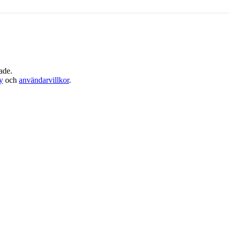
ade.
cy
och
användarvillkor
.