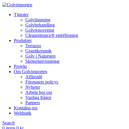
Tjänster
Golvläggning
Golvbehandling
Golvrenovering
Cleanentrance® entrélösning
Produkter
Terrazzo
Granitkeramik
Golv i Natursten
Skötselanvisningar
Projekt
Om Golvimporten
Affärsidé
Företagets policys
Nyheter
Arbeta hos oss
Vanliga frågor
Partners
Kontakta oss
Webbutik
Search
0
items
0
kr