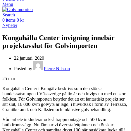
Menu
Search
0
items
0
kr
Nyheter
Kongahälla Center invigning innebär
projektavslut för Golvimporten
22 januari, 2020
Posted by
Pierre Nilsson
25
mar
Kongahälla Center i Kungälv beskrivs som den största
handelssatsningen i Västsverige på tio år och invigs nu med en stor
folkfest. För Golvimporten betyder det att ett fantastiskt projekt ser
sitt slut, 16 000 kvm golvyta är lagd, i huvudsak i form av Terrazzo,
Granitkeramik och Kalksten och inklusive golvbehandling.
Vårt arbete inkluderar också trappmontage och 500 kvm
butikfrontsvägg. Nu lämnar vi över stafettpinnen och önskar
Kongahälla Center och samtliga drygt 100 näringsidkare lycka till!