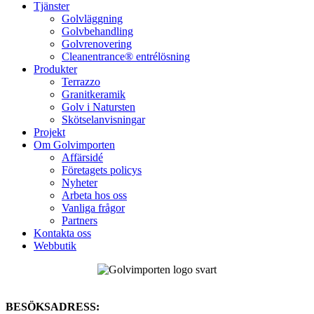
Tjänster
Golvläggning
Golvbehandling
Golvrenovering
Cleanentrance® entrélösning
Produkter
Terrazzo
Granitkeramik
Golv i Natursten
Skötselanvisningar
Projekt
Om Golvimporten
Affärsidé
Företagets policys
Nyheter
Arbeta hos oss
Vanliga frågor
Partners
Kontakta oss
Webbutik
BESÖKSADRESS: