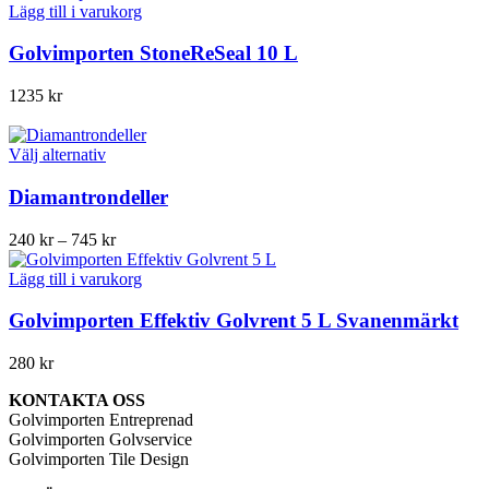
Lägg till i varukorg
Golvimporten StoneReSeal 10 L
1235
kr
Den
Välj alternativ
här
produkten
Diamantrondeller
har
flera
Prisintervall:
240
kr
–
745
kr
varianter.
240 kr
De
till
Lägg till i varukorg
olika
745 kr
alternativen
Golvimporten Effektiv Golvrent 5 L Svanenmärkt
kan
väljas
280
kr
på
produktsidan
KONTAKTA OSS
Golvimporten Entreprenad
Golvimporten Golvservice
Golvimporten Tile Design