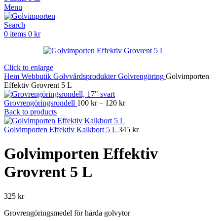
Menu
Search
0
items
0
kr
Click to enlarge
Hem
Webbutik
Golvvårdsprodukter
Golvrengöring
Golvimporten
Effektiv Grovrent 5 L
Prisintervall:
Grovrengöringsrondell
100
kr
–
120
kr
100 kr
Back to products
till
120 kr
Golvimporten Effektiv Kalkbort 5 L
345
kr
Golvimporten Effektiv
Grovrent 5 L
325
kr
Grovrengöringsmedel för hårda golvytor