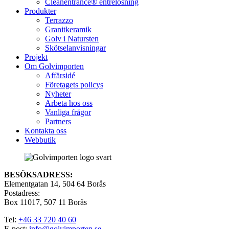
Cleanentrance® entrélösning
Produkter
Terrazzo
Granitkeramik
Golv i Natursten
Skötselanvisningar
Projekt
Om Golvimporten
Affärsidé
Företagets policys
Nyheter
Arbeta hos oss
Vanliga frågor
Partners
Kontakta oss
Webbutik
BESÖKSADRESS:
Elementgatan 14, 504 64 Borås
Postadress:
Box 11017, 507 11 Borås
Tel:
+46 33 720 40 60
E-post:
info@golvimporten.se