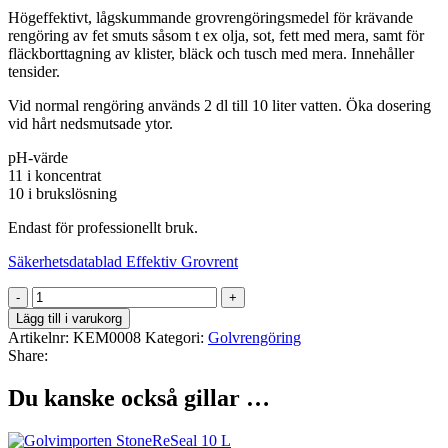
Högeffektivt, lågskummande grovrengöringsmedel för krävande
rengöring av fet smuts såsom t ex olja, sot, fett med mera, samt för
fläckborttagning av klister, bläck och tusch med mera. Innehåller
tensider.
Vid normal rengöring används 2 dl till 10 liter vatten. Öka dosering
vid hårt nedsmutsade ytor.
pH-värde
11 i koncentrat
10 i brukslösning
Endast för professionellt bruk.
Säkerhetsdatablad Effektiv Grovrent
Golvimporten
Effektiv
Lägg till i varukorg
Grovrent
Artikelnr:
KEM0008
Kategori:
Golvrengöring
5
Share:
L
mängd
Du kanske också gillar …