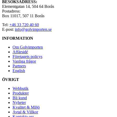
BESÖKSADRESS:
Elementgatan 14, 504 64 Borås
Postadress:
Box 11017, 507 11 Borås
Tel:
+46 33 720 40 60
E-post:
info@golvimporten.se
INFORMATION
Om Golvimporten
Affärsidé
Företagets policys
Vanliga frågor
Partners
English
ÖVRIGT
Webbutik
Produkter
Bli kund
Nyheter
Kvalitet & Miljö
Avtal & Villkor
Kontakta oss