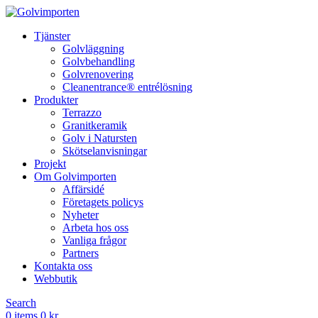
Tjänster
Golvläggning
Golvbehandling
Golvrenovering
Cleanentrance® entrélösning
Produkter
Terrazzo
Granitkeramik
Golv i Natursten
Skötselanvisningar
Projekt
Om Golvimporten
Affärsidé
Företagets policys
Nyheter
Arbeta hos oss
Vanliga frågor
Partners
Kontakta oss
Webbutik
Search
0
items
0
kr