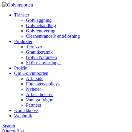
Tjänster
Golvläggning
Golvbehandling
Golvrenovering
Cleanentrance® entrélösning
Produkter
Terrazzo
Granitkeramik
Golv i Natursten
Skötselanvisningar
Projekt
Om Golvimporten
Affärsidé
Företagets policys
Nyheter
Arbeta hos oss
Vanliga frågor
Partners
Kontakta oss
Webbutik
Search
0
items
0
kr