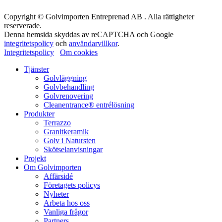
Copyright © Golvimporten Entreprenad AB . Alla rättigheter
reserverade.
Denna hemsida skyddas av reCAPTCHA och Google
integritetspolicy
och
användarvillkor
.
Integritetspolicy
Om cookies
Tjänster
Golvläggning
Golvbehandling
Golvrenovering
Cleanentrance® entrélösning
Produkter
Terrazzo
Granitkeramik
Golv i Natursten
Skötselanvisningar
Projekt
Om Golvimporten
Affärsidé
Företagets policys
Nyheter
Arbeta hos oss
Vanliga frågor
Partners