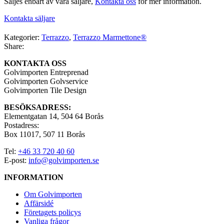
Säljes enbart av våra säljare,
Kontakta oss
för mer information.
Kontakta säljare
Kategorier:
Terrazzo
,
Terrazzo Marmettone®
Share:
KONTAKTA OSS
Golvimporten Entreprenad
Golvimporten Golvservice
Golvimporten Tile Design
BESÖKSADRESS:
Elementgatan 14, 504 64 Borås
Postadress:
Box 11017, 507 11 Borås
Tel:
+46 33 720 40 60
E-post:
info@golvimporten.se
INFORMATION
Om Golvimporten
Affärsidé
Företagets policys
Vanliga frågor