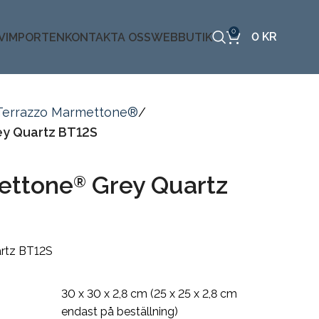
0
0
KR
VIMPORTEN
KONTAKTA OSS
WEBBUTIK
Terrazzo Marmettone®
y Quartz BT12S
ettone
Grey Quartz
®
rtz BT12S
30 x 30 x 2,8 cm (25 x 25 x 2,8 cm
endast på beställning)