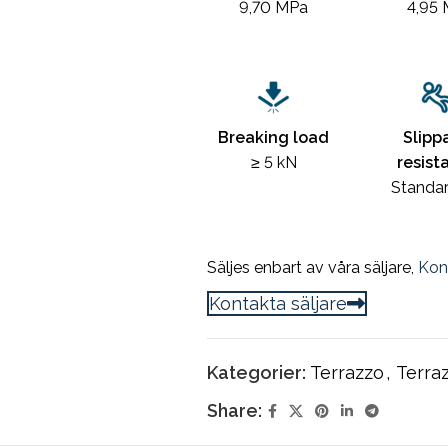
9,70 MPa
4,95
Breaking load
Slipp
≥ 5 kN
resist
Standa
Säljes enbart av våra säljare,
Kon
Kontakta säljare
Kategorier:
Terrazzo
,
Terra
Share: