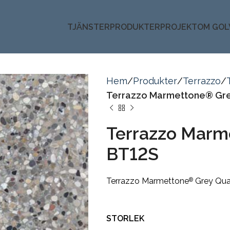
TJÄNSTER
PRODUKTER
PROJEKT
OM GOL
Hem
Produkter
Terrazzo
Terrazzo Marmettone® Gre
Terrazzo Marm
BT12S
Terrazzo Marmettone
Grey Qua
®
STORLEK