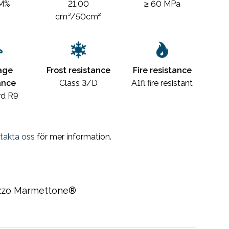
 M%
21,00
≥ 60 MPa
cm³/50cm²
age
Frost resistance
Fire resistance
ance
Class 3/D
A1fl fire resistant
rd R9
takta oss
för mer information.
zzo Marmettone®