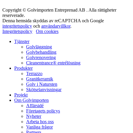
Copyright © Golvimporten Entreprenad AB . Alla rättigheter
reserverade.
Denna hemsida skyddas av reCAPTCHA och Google
integritetspolicy
och
användarvillkor
.
Integritetspolicy
Om cookies
Tjänster
Golvläggning
Golvbehandling
Golvrenovering
Cleanentrance® entrélösning
Produkter
Terrazzo
Granitkeramik
Golv i Natursten
Skötselanvisningar
Projekt
Om Golvimporten
Affärsidé
Företagets policys
Nyheter
Arbeta hos oss
Vanliga frågor
Partners