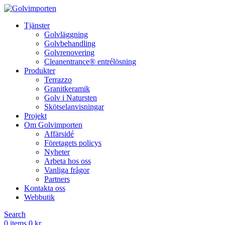
Tjänster
Golvläggning
Golvbehandling
Golvrenovering
Cleanentrance® entrélösning
Produkter
Terrazzo
Granitkeramik
Golv i Natursten
Skötselanvisningar
Projekt
Om Golvimporten
Affärsidé
Företagets policys
Nyheter
Arbeta hos oss
Vanliga frågor
Partners
Kontakta oss
Webbutik
Search
0
items
0
kr