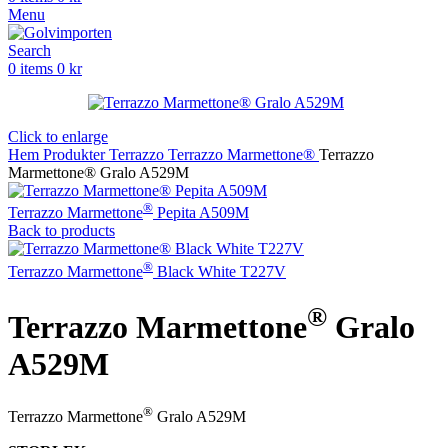
Menu
Search
0
items
0
kr
Click to enlarge
Hem
Produkter
Terrazzo
Terrazzo Marmettone®
Terrazzo
Marmettone® Gralo A529M
®
Terrazzo Marmettone
Pepita A509M
Back to products
®
Terrazzo Marmettone
Black White T227V
®
Terrazzo Marmettone
Gralo
A529M
®
Terrazzo Marmettone
Gralo A529M