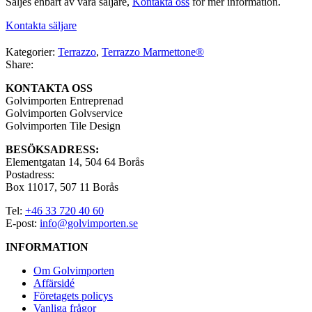
Säljes enbart av våra säljare,
Kontakta oss
för mer information.
Kontakta säljare
Kategorier:
Terrazzo
,
Terrazzo Marmettone®
Share:
KONTAKTA OSS
Golvimporten Entreprenad
Golvimporten Golvservice
Golvimporten Tile Design
BESÖKSADRESS:
Elementgatan 14, 504 64 Borås
Postadress:
Box 11017, 507 11 Borås
Tel:
+46 33 720 40 60
E-post:
info@golvimporten.se
INFORMATION
Om Golvimporten
Affärsidé
Företagets policys
Vanliga frågor