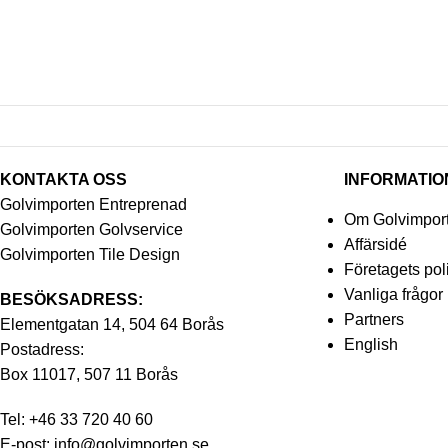
KONTAKTA OSS
INFORMATIO
Golvimporten Entreprenad
Om Golvimpor
Golvimporten Golvservice
Affärsidé
Golvimporten Tile Design
Företagets pol
Vanliga frågor
BESÖKSADRESS:
Partners
Elementgatan 14, 504 64 Borås
English
Postadress:
Box 11017, 507 11 Borås
Tel:
+46 33 720 40 60
E-post:
info@golvimporten.se