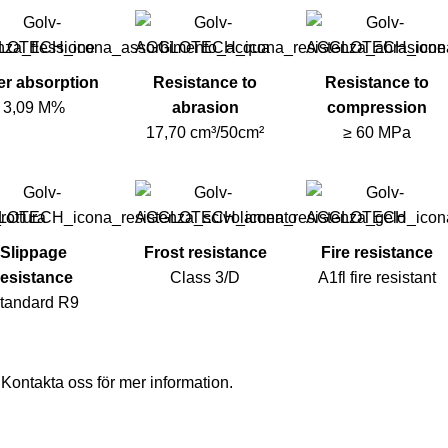
er absorption
Resistance to
Resistance to
3,09 M%
abrasion
compression
17,70 cm³/50cm²
≥ 60 MPa
Slippage
Frost resistance
Fire resistance
resistance
Class 3/D
A1fl fire resistant
tandard R9
,
Kontakta oss
för mer information.