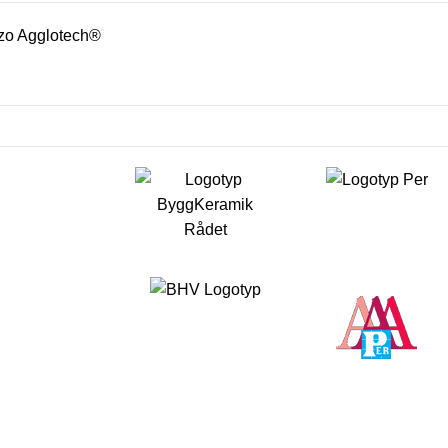
zo Agglotech®