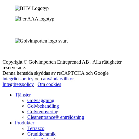
Copyright © Golvimporten Entreprenad AB . Alla rättigheter
reserverade.
Denna hemsida skyddas av reCAPTCHA och Google
integritetspolicy
och
användarvillkor
.
Integritetspolicy
Om cookies
Tjänster
Golvläggning
Golvbehandling
Golvrenovering
Cleanentrance® entrélösning
Produkter
Terrazzo
Granitkeramik