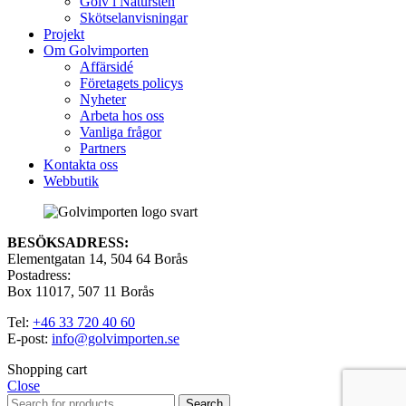
Golv i Natursten
Skötselanvisningar
Projekt
Om Golvimporten
Affärsidé
Företagets policys
Nyheter
Arbeta hos oss
Vanliga frågor
Partners
Kontakta oss
Webbutik
BESÖKSADRESS:
Elementgatan 14, 504 64 Borås
Postadress:
Box 11017, 507 11 Borås
Tel:
+46 33 720 40 60
E-post:
info@golvimporten.se
Shopping cart
Close
Search