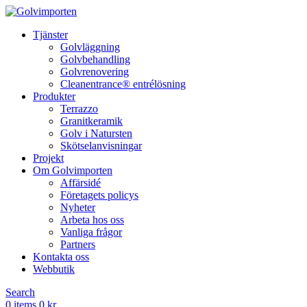
Tjänster
Golvläggning
Golvbehandling
Golvrenovering
Cleanentrance® entrélösning
Produkter
Terrazzo
Granitkeramik
Golv i Natursten
Skötselanvisningar
Projekt
Om Golvimporten
Affärsidé
Företagets policys
Nyheter
Arbeta hos oss
Vanliga frågor
Partners
Kontakta oss
Webbutik
Search
0
items
0
kr