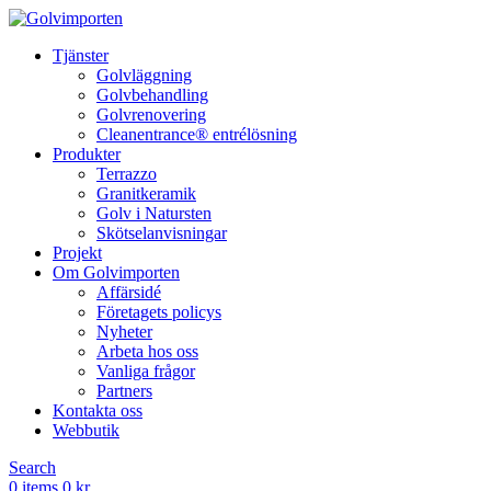
Tjänster
Golvläggning
Golvbehandling
Golvrenovering
Cleanentrance® entrélösning
Produkter
Terrazzo
Granitkeramik
Golv i Natursten
Skötselanvisningar
Projekt
Om Golvimporten
Affärsidé
Företagets policys
Nyheter
Arbeta hos oss
Vanliga frågor
Partners
Kontakta oss
Webbutik
Search
0
items
0
kr