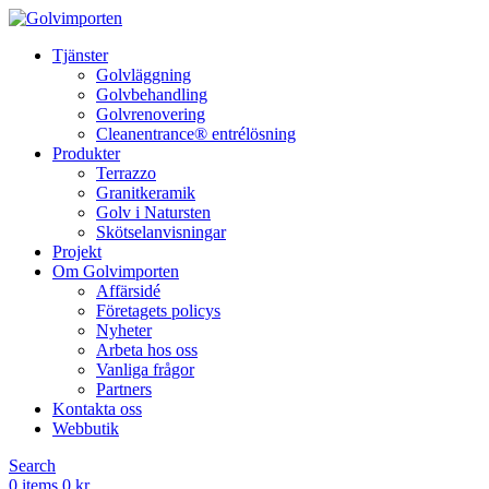
Tjänster
Golvläggning
Golvbehandling
Golvrenovering
Cleanentrance® entrélösning
Produkter
Terrazzo
Granitkeramik
Golv i Natursten
Skötselanvisningar
Projekt
Om Golvimporten
Affärsidé
Företagets policys
Nyheter
Arbeta hos oss
Vanliga frågor
Partners
Kontakta oss
Webbutik
Search
0
items
0
kr