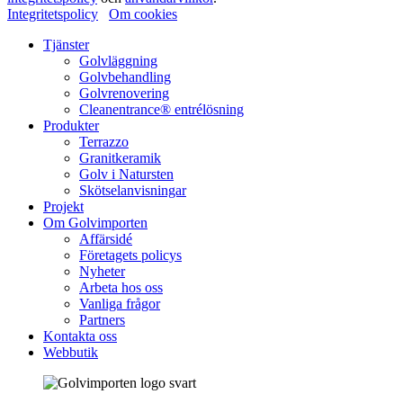
Integritetspolicy
Om cookies
Tjänster
Golvläggning
Golvbehandling
Golvrenovering
Cleanentrance® entrélösning
Produkter
Terrazzo
Granitkeramik
Golv i Natursten
Skötselanvisningar
Projekt
Om Golvimporten
Affärsidé
Företagets policys
Nyheter
Arbeta hos oss
Vanliga frågor
Partners
Kontakta oss
Webbutik