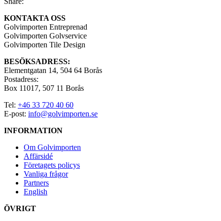
Share:
KONTAKTA OSS
Golvimporten Entreprenad
Golvimporten Golvservice
Golvimporten Tile Design
BESÖKSADRESS:
Elementgatan 14, 504 64 Borås
Postadress:
Box 11017, 507 11 Borås
Tel:
+46 33 720 40 60
E-post:
info@golvimporten.se
INFORMATION
Om Golvimporten
Affärsidé
Företagets policys
Vanliga frågor
Partners
English
ÖVRIGT