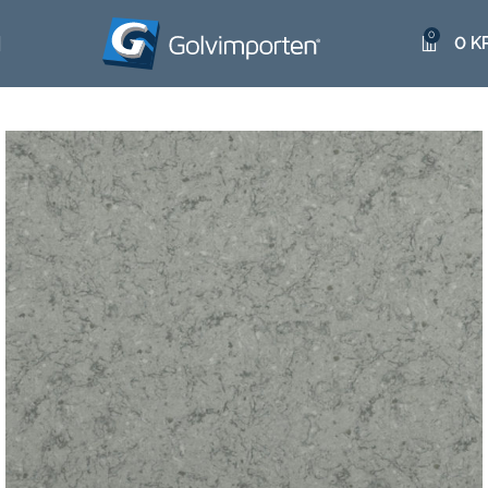
0
0
K