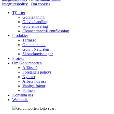
Integritetspolicy
Om cookies
Tjänster
Golvläggning
Golvbehandling
Golvrenovering
Cleanentrance® entrélösning
Produkter
Terrazzo
Granitkeramik
Golv i Natursten
Skötselanvisningar
Projekt
Om Golvimporten
Affärsidé
Företagets policys
Nyheter
Arbeta hos oss
Vanliga frågor
Partners
Kontakta oss
Webbutik