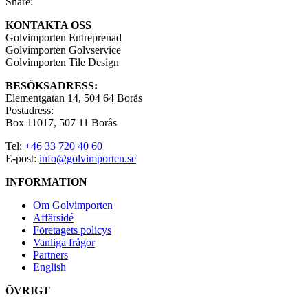
Share:
KONTAKTA OSS
Golvimporten Entreprenad
Golvimporten Golvservice
Golvimporten Tile Design
BESÖKSADRESS:
Elementgatan 14, 504 64 Borås
Postadress:
Box 11017, 507 11 Borås
Tel:
+46 33 720 40 60
E-post:
info@golvimporten.se
INFORMATION
Om Golvimporten
Affärsidé
Företagets policys
Vanliga frågor
Partners
English
ÖVRIGT