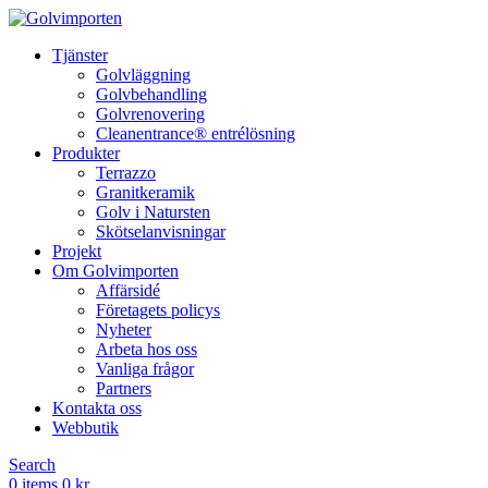
Tjänster
Golvläggning
Golvbehandling
Golvrenovering
Cleanentrance® entrélösning
Produkter
Terrazzo
Granitkeramik
Golv i Natursten
Skötselanvisningar
Projekt
Om Golvimporten
Affärsidé
Företagets policys
Nyheter
Arbeta hos oss
Vanliga frågor
Partners
Kontakta oss
Webbutik
Search
0
items
0
kr