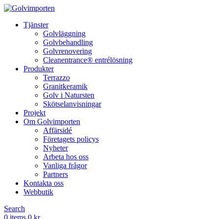
Tjänster
Golvläggning
Golvbehandling
Golvrenovering
Cleanentrance® entrélösning
Produkter
Terrazzo
Granitkeramik
Golv i Natursten
Skötselanvisningar
Projekt
Om Golvimporten
Affärsidé
Företagets policys
Nyheter
Arbeta hos oss
Vanliga frågor
Partners
Kontakta oss
Webbutik
Search
0
items
0
kr