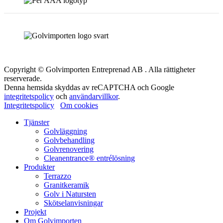
Copyright © Golvimporten Entreprenad AB . Alla rättigheter
reserverade.
Denna hemsida skyddas av reCAPTCHA och Google
integritetspolicy
och
användarvillkor
.
Integritetspolicy
Om cookies
Tjänster
Golvläggning
Golvbehandling
Golvrenovering
Cleanentrance® entrélösning
Produkter
Terrazzo
Granitkeramik
Golv i Natursten
Skötselanvisningar
Projekt
Om Golvimporten