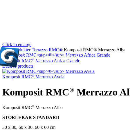
Click to enlarge
Hem
Produkter
Terrazzo
RMC®
Komposit RMC® Merrazzo Alba
®
Komposit RMC
Merrazzo Africa Grande
Back to products
®
Komposit RMC
Merrazzo Avela
®
Komposit RMC
Merrazzo Al
®
Komposit RMC
Merrazzo Alba
STORLEKAR STANDARD
30 x 30, 60 x 30, 60 x 60 cm