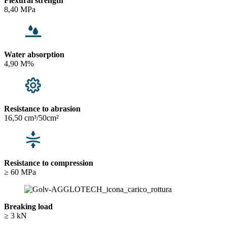
Flexural strength
8,40 MPa
Water absorption
4,90 M%
Resistance to abrasion
16,50 cm³/50cm²
Resistance to compression
≥ 60 MPa
Breaking load
≥ 3 kN