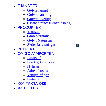
TJÄNSTER
Golvläggning
Golvbehandling
Golvrenovering
Cleanentrance® entrélösning
PRODUKTER
Terrazzo
Granitkeramik
Golv i Natursten
Skötselanvisningar
0
0
KR
PROJEKT
OM GOLVIMPORTEN
Affärsidé
Företagets policys
Nyheter
Arbeta hos oss
Vanliga frågor
Partners
KONTAKTA OSS
WEBBUTIK