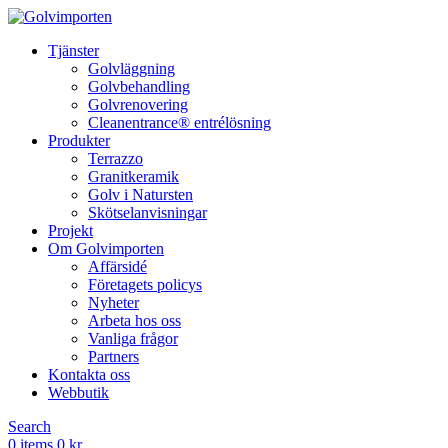
Tjänster
Golvläggning
Golvbehandling
Golvrenovering
Cleanentrance® entrélösning
Produkter
Terrazzo
Granitkeramik
Golv i Natursten
Skötselanvisningar
Projekt
Om Golvimporten
Affärsidé
Företagets policys
Nyheter
Arbeta hos oss
Vanliga frågor
Partners
Kontakta oss
Webbutik
Search
0
items
0
kr