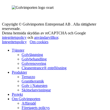
Copyright © Golvimporten Entreprenad AB . Alla rättigheter
reserverade.
Denna hemsida skyddas av reCAPTCHA och Google
integritetspolicy
och
användarvillkor
.
Integritetspolicy
Om cookies
Tjänster
Golvläggning
Golvbehandling
Golvrenovering
Cleanentrance® entrélösning
Produkter
Terrazzo
Granitkeramik
Golv i Natursten
Skötselanvisningar
Projekt
Om Golvimporten
Affärsidé
Företagets policys