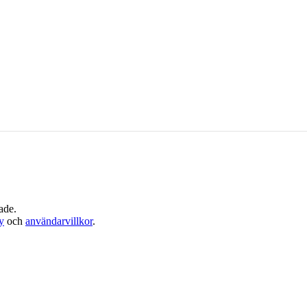
ade.
cy
och
användarvillkor
.