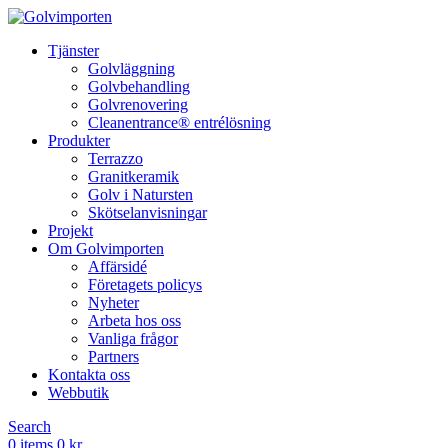
Tjänster
Golvläggning
Golvbehandling
Golvrenovering
Cleanentrance® entrélösning
Produkter
Terrazzo
Granitkeramik
Golv i Natursten
Skötselanvisningar
Projekt
Om Golvimporten
Affärsidé
Företagets policys
Nyheter
Arbeta hos oss
Vanliga frågor
Partners
Kontakta oss
Webbutik
Search
0
items
0
kr