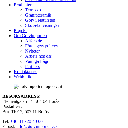
Produkter
Terrazzo
Granitkeramik
Golv i Natursten
Skötselanvisningar
Projekt
Om Golvimporten
Affärsidé
Företagets policys
Nyheter
Arbeta hos oss
Vanliga frågor
Partners
Kontakta oss
Webbutik
BESÖKSADRESS:
Elementgatan 14, 504 64 Borås
Postadress:
Box 11017, 507 11 Borås
Tel:
+46 33 720 40 60
E-post:
info@golvimporten.se