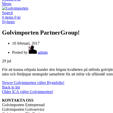
Menu
Search
0
items
0
kr
Nyheter
Golvimporten PartnerGroup!
10 februari, 2017
Posted by
admin
29
jul
För att kunna erbjuda kunder den högsta kvaliteten på utförda golvtjä
nära och fördjupat strategiskt samarbete för att infria vår affärsidé s
Newer
Golvimporten väljer Byggfolio!
Back to list
Older
ICA väljer Golvimporten!
KONTAKTA OSS
Golvimporten Entreprenad
Golvimporten Golvservice