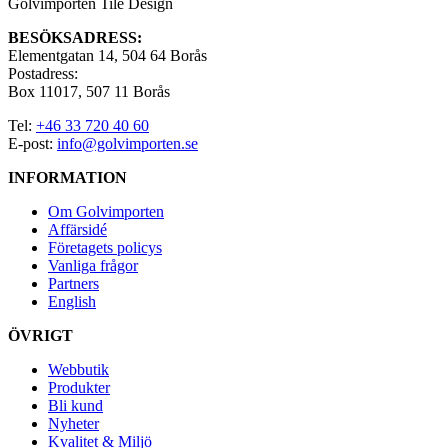
Golvimporten Tile Design
BESÖKSADRESS:
Elementgatan 14, 504 64 Borås
Postadress:
Box 11017, 507 11 Borås
Tel:
+46 33 720 40 60
E-post:
info@golvimporten.se
INFORMATION
Om Golvimporten
Affärsidé
Företagets policys
Vanliga frågor
Partners
English
ÖVRIGT
Webbutik
Produkter
Bli kund
Nyheter
Kvalitet & Miljö