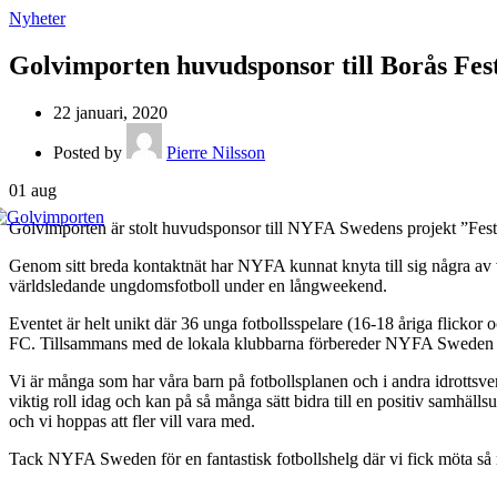
Nyheter
Golvimporten huvudsponsor till Borås Fest
22 januari, 2020
Posted by
Pierre Nilsson
01
aug
Golvimporten är stolt huvudsponsor till NYFA Swedens projekt ”Festi
Genom sitt breda kontaktnät har NYFA kunnat knyta till sig några av 
världsledande ungdomsfotboll under en långweekend.
Eventet är helt unikt där 36 unga fotbollsspelare (16-18 åriga flick
FC. Tillsammans med de lokala klubbarna förbereder NYFA Sweden s
Vi är många som har våra barn på fotbollsplanen och i andra idrottsv
viktig roll idag och kan på så många sätt bidra till en positiv samh
och vi hoppas att fler vill vara med.
Tack NYFA Sweden för en fantastisk fotbollshelg där vi fick möta så