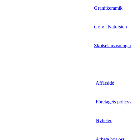
Granitkeramik
Golv i Natursten
Skötselanvisningar
Affärsidé
Företagets policys
Nyheter
Arbeta hos oss