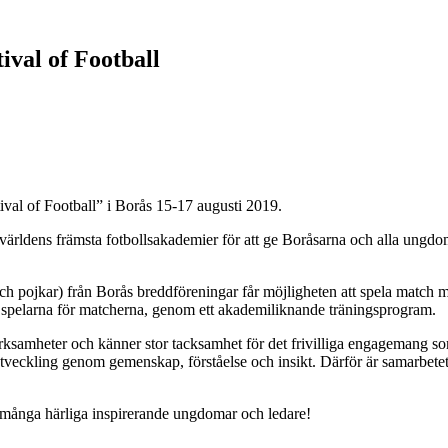
ival of Football
val of Football” i Borås 15-17 augusti 2019.
världens främsta fotbollsakademier för att ge Boråsarna och alla ungd
or och pojkar) från Borås breddföreningar får möjligheten att spela ma
pelarna för matcherna, genom ett akademiliknande träningsprogram.
erksamheter och känner stor tacksamhet för det frivilliga engagemang s
ällsutveckling genom gemenskap, förståelse och insikt. Därför är samar
 många härliga inspirerande ungdomar och ledare!