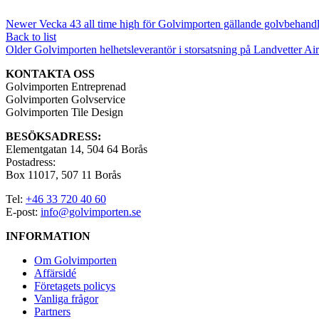
Newer
Vecka 43 all time high för Golvimporten gällande golvbehand
Back to list
Older
Golvimporten helhetsleverantör i storsatsning på Landvetter Air
KONTAKTA OSS
Golvimporten Entreprenad
Golvimporten Golvservice
Golvimporten Tile Design
BESÖKSADRESS:
Elementgatan 14, 504 64 Borås
Postadress:
Box 11017, 507 11 Borås
Tel:
+46 33 720 40 60
E-post:
info@golvimporten.se
INFORMATION
Om Golvimporten
Affärsidé
Företagets policys
Vanliga frågor
Partners