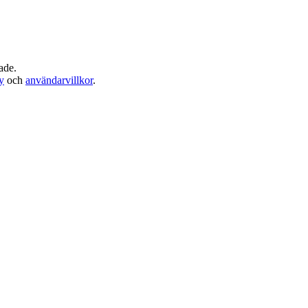
ade.
cy
och
användarvillkor
.