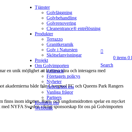
Tjänster
Golvläggning
Golvbehandling
Golvrenovering
Cleanentrance® entrélösning
Produkter
Terrazzo
Granitkeramik
Golv i Natursten
Skötselanvisningar
0
items
0
Projekt
Search
Om Golvimporten
omar en unik möjlighet att komma nära och interagera med
Affärsidé
Företagets policys
Nyheter
tch mot akademierna både från Liverpool FC och Queens Park Rangers
Arbeta hos oss
Vanliga frågor
Partners
om finns inom idrotten. Barn- och ungdomsidrotten spelar en mycket
Kontakta oss
betet med NYFA Sweden viktigt sponsorskap för oss på Golvimporten
Webbutik