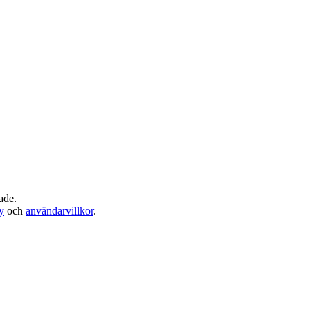
ade.
cy
och
användarvillkor
.