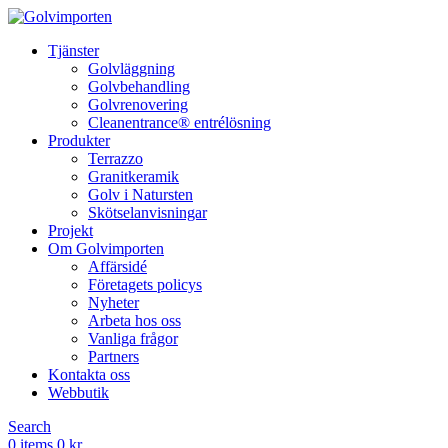
Tjänster
Golvläggning
Golvbehandling
Golvrenovering
Cleanentrance® entrélösning
Produkter
Terrazzo
Granitkeramik
Golv i Natursten
Skötselanvisningar
Projekt
Om Golvimporten
Affärsidé
Företagets policys
Nyheter
Arbeta hos oss
Vanliga frågor
Partners
Kontakta oss
Webbutik
Search
0
items
0
kr