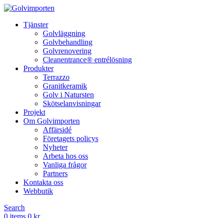
Tjänster
Golvläggning
Golvbehandling
Golvrenovering
Cleanentrance® entrélösning
Produkter
Terrazzo
Granitkeramik
Golv i Natursten
Skötselanvisningar
Projekt
Om Golvimporten
Affärsidé
Företagets policys
Nyheter
Arbeta hos oss
Vanliga frågor
Partners
Kontakta oss
Webbutik
Search
0
items
0
kr