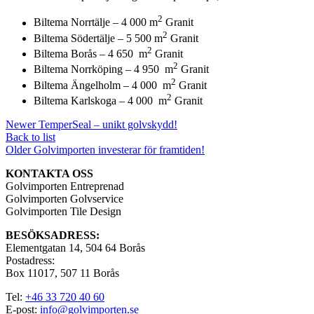
2
Biltema Norrtälje – 4 000 m
Granit
2
Biltema Södertälje – 5 500 m
Granit
2
Biltema Borås – 4 650 m
Granit
2
Biltema Norrköping – 4 950 m
Granit
2
Biltema Ängelholm – 4 000 m
Granit
2
Biltema Karlskoga – 4 000 m
Granit
Newer
TemperSeal – unikt golvskydd!
Back to list
Older
Golvimporten investerar för framtiden!
KONTAKTA OSS
Golvimporten Entreprenad
Golvimporten Golvservice
Golvimporten Tile Design
BESÖKSADRESS:
Elementgatan 14, 504 64 Borås
Postadress:
Box 11017, 507 11 Borås
Tel:
+46 33 720 40 60
E-post:
info@golvimporten.se