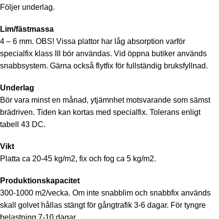
Följer underlag.
Lim/fästmassa
4 – 6 mm. OBS! Vissa plattor har låg absorption varför
specialfix klass III bör användas. Vid öppna butiker används
snabbsystem. Gärna också flytfix för fullständig bruksfyllnad.
Underlag
Bör vara minst en månad, ytjämnhet motsvarande som sämst
brädriven. Tiden kan kortas med specialfix. Tolerans enligt
tabell 43 DC.
Vikt
Platta ca 20-45 kg/m2, fix och fog ca 5 kg/m2.
Produktionskapacitet
300-1000 m2/vecka. Om inte snabblim och snabbfix används
skall golvet hållas stängt för gångtrafik 3-6 dagar. För tyngre
belastning 7-10 dagar.