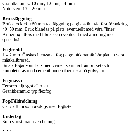
Granitkeramik: 10 mm, 12 mm, 14 mm
Natursten: 15 – 20 mm
Bruksläggning
Brukstjocklek ≥60 mm vid läggning på glidskikt, vid fast förankring
40–50 mm. Bruk blandas på plats, eventuellt med våra ”lines”.
Armering utförs med fibrer och eventuellt med armering med
specialnät.
Fogbredd
1 – 2 mm. Önskas liten/smal fog på granitkeramik bör plattan vara
måttkalibrerad.
Smala fogar som fylls med cementslamma från bruket och
kompletteras med cementbunden fogmassa på golvytan.
Fogmassa
Terrazzo: ljusgrå eller vit.
Granitkeramik: typ flexfog.
Fog/Fältindelning
Ca 5 x 8 lm som avskiljs med foglister.
Underlag
Som sämst brädriven betong.