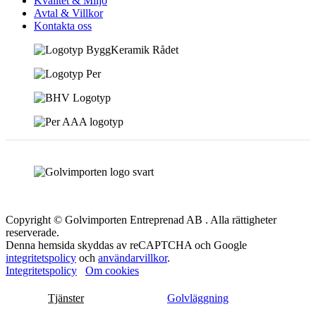
Kvalitet & Miljö
Avtal & Villkor
Kontakta oss
Copyright © Golvimporten Entreprenad AB . Alla rättigheter
reserverade.
Denna hemsida skyddas av reCAPTCHA och Google
integritetspolicy
och
användarvillkor
.
Integritetspolicy
Om cookies
Tjänster
Golvläggning