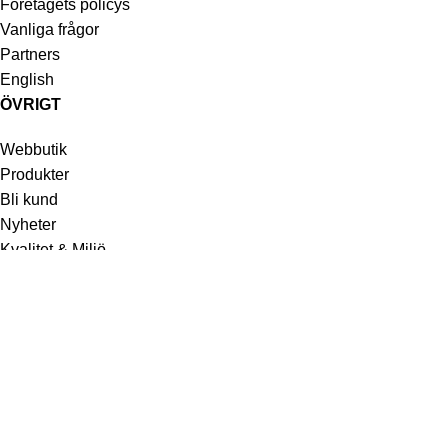
Företagets policys
Vanliga frågor
Partners
English
ÖVRIGT
Webbutik
Produkter
Bli kund
Nyheter
Kvalitet & Miljö
Avtal & Villkor
Kontakta oss