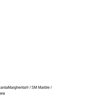
antaMargherita®
SM Marble
oro