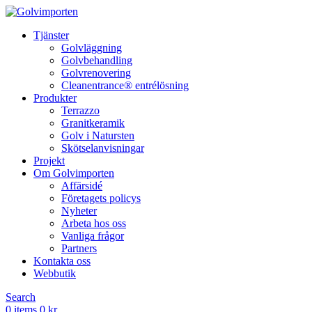
Tjänster
Golvläggning
Golvbehandling
Golvrenovering
Cleanentrance® entrélösning
Produkter
Terrazzo
Granitkeramik
Golv i Natursten
Skötselanvisningar
Projekt
Om Golvimporten
Affärsidé
Företagets policys
Nyheter
Arbeta hos oss
Vanliga frågor
Partners
Kontakta oss
Webbutik
Search
0
items
0
kr