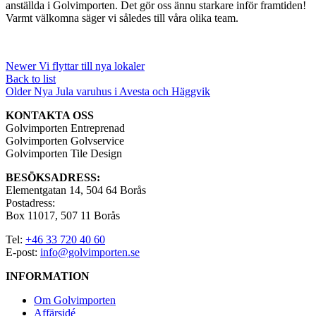
anställda i Golvimporten. Det gör oss ännu starkare inför framtiden!
Varmt välkomna säger vi således till våra olika team.
Newer
Vi flyttar till nya lokaler
Back to list
Older
Nya Jula varuhus i Avesta och Häggvik
KONTAKTA OSS
Golvimporten Entreprenad
Golvimporten Golvservice
Golvimporten Tile Design
BESÖKSADRESS:
Elementgatan 14, 504 64 Borås
Postadress:
Box 11017, 507 11 Borås
Tel:
+46 33 720 40 60
E-post:
info@golvimporten.se
INFORMATION
Om Golvimporten
Affärsidé