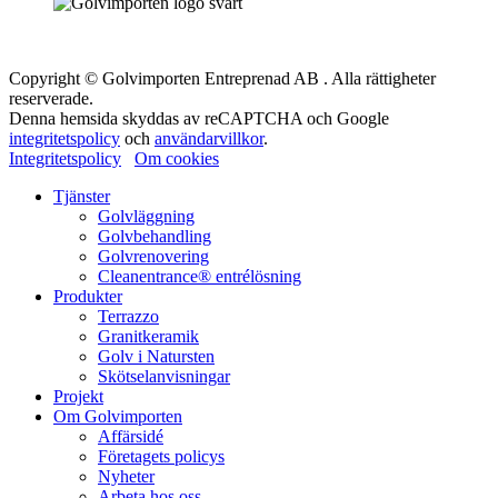
Copyright © Golvimporten Entreprenad AB . Alla rättigheter
reserverade.
Denna hemsida skyddas av reCAPTCHA och Google
integritetspolicy
och
användarvillkor
.
Integritetspolicy
Om cookies
Tjänster
Golvläggning
Golvbehandling
Golvrenovering
Cleanentrance® entrélösning
Produkter
Terrazzo
Granitkeramik
Golv i Natursten
Skötselanvisningar
Projekt
Om Golvimporten
Affärsidé
Företagets policys
Nyheter
Arbeta hos oss